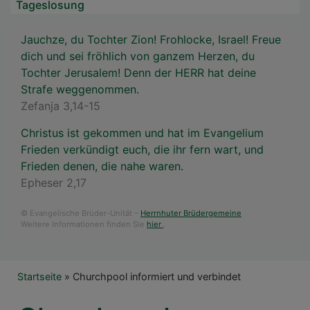
Tageslosung
Jauchze, du Tochter Zion! Frohlocke, Israel! Freue
dich und sei fröhlich von ganzem Herzen, du
Tochter Jerusalem! Denn der HERR hat deine
Strafe weggenommen.
Zefanja 3,14-15
Christus ist gekommen und hat im Evangelium
Frieden verkündigt euch, die ihr fern wart, und
Frieden denen, die nahe waren.
Epheser 2,17
© Evangelische Brüder-Unität –
Herrnhuter Brüdergemeine
Weitere Informationen finden Sie
hier
.
Breadcrumb
Startseite
Churchpool informiert und verbindet