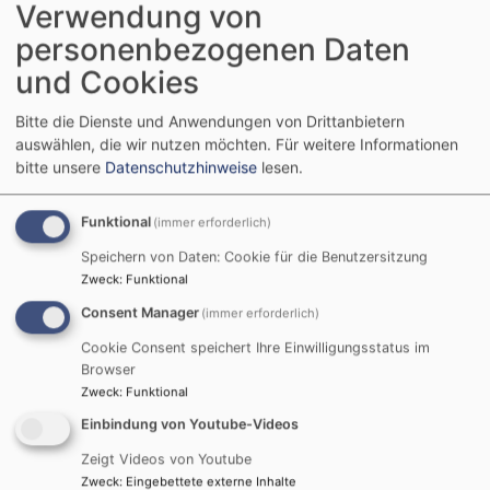
Verwendung von
personenbezogenen Daten
und Cookies
Einfach die
Churchpool-App
kostenlos auf Euer
Handy downloaden, Account anlegen und der
Bitte die Dienste und Anwendungen von Drittanbietern
auswählen, die wir nutzen möchten.
Für weitere Informationen
Christuskirchengemeinde Herrieden folgen.
bitte unsere
Datenschutzhinweise
lesen.
Funktional
(immer erforderlich)
Speichern von Daten: Cookie für die Benutzersitzung
Zweck
:
Funktional
Consent Manager
(immer erforderlich)
Cookie Consent speichert Ihre Einwilligungsstatus im
Browser
Zweck
:
Funktional
Einbindung von Youtube-Videos
Zeigt Videos von Youtube
Zweck
:
Eingebettete externe Inhalte