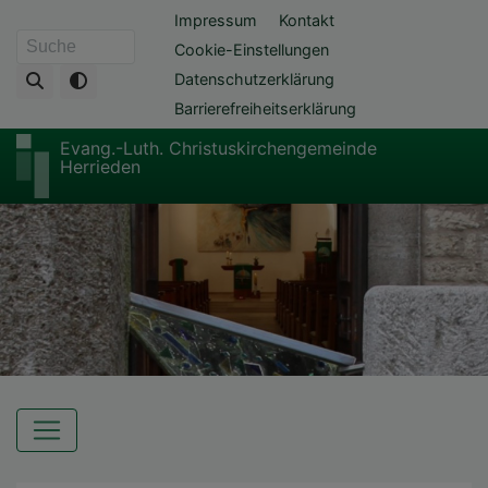
Direkt
Fußbereichsmenü
Impressum
Kontakt
zum
Cookie-Einstellungen
Suche
Inhalt
Datenschutzerklärung
Barrierefreiheitserklärung
Evang.-Luth. Christuskirchengemeinde
Herrieden
Hauptnavigation