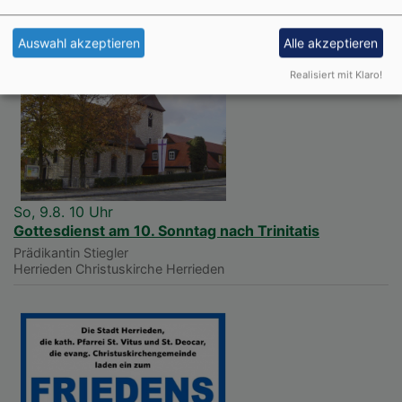
Nächste Veranstaltungen
Auswahl akzeptieren
Alle akzeptieren
Realisiert mit Klaro!
So, 9.8. 10 Uhr
Gottesdienst am 10. Sonntag nach Trinitatis
Prädikantin Stiegler
Herrieden
Christuskirche Herrieden