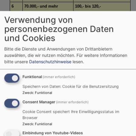
6
70.000,- und mehr
100,- bis 120,-
Verwendung von
Bankverbindung für das Kirchgeld:
personenbezogenen Daten
Evang.-Luth. Christuskirchengemeinde Herrieden
und Cookies
IBAN: DE53 7655 0000 0008 6703 66
Bitte die Dienste und Anwendungen von Drittanbietern
auswählen, die wir nutzen möchten.
Für weitere Informationen
bitte unsere
Datenschutzhinweise
lesen.
3. Kirchensteuer
Funktional
(immer erforderlich)
In Bayern beträgt die Kirchensteuer 8 % der Lohn-
Speichern von Daten: Cookie für die Benutzersitzung
bzw. Einkommenssteuer. In den übrigen
Zweck
:
Funktional
Bundesländern beträgt sie 9 %.
Consent Manager
(immer erforderlich)
zusätzlich soll in Bayern das sogenannte "Kirchgeld"
erhoben werden. Es gehört zur Kirchensteuer und
Cookie Consent speichert Ihre Einwilligungsstatus im
ist (eigentlich) verpflichtend. Das Kirchgeld wird
Browser
Zweck
:
Funktional
von jeder Kirchengemeinde direkt erhoben und
kommt zu 100 % der eigenen Kirchengemeinde
Einbindung von Youtube-Videos