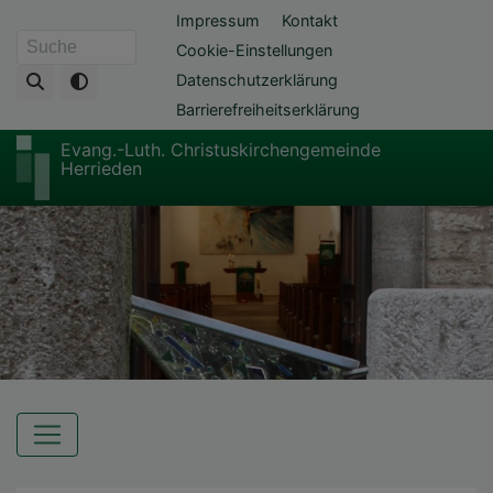
Direkt
Fußbereichsmenü
Impressum
Kontakt
zum
Cookie-Einstellungen
Suche
Inhalt
Datenschutzerklärung
Barrierefreiheitserklärung
Evang.-Luth. Christuskirchengemeinde
Herrieden
Hauptnavigation