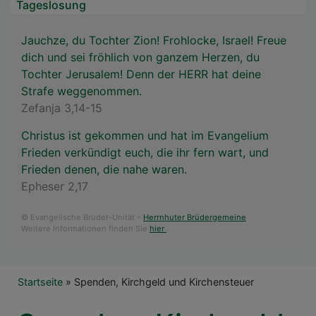
Tageslosung
Jauchze, du Tochter Zion! Frohlocke, Israel! Freue
dich und sei fröhlich von ganzem Herzen, du
Tochter Jerusalem! Denn der HERR hat deine
Strafe weggenommen.
Zefanja 3,14-15
Christus ist gekommen und hat im Evangelium
Frieden verkündigt euch, die ihr fern wart, und
Frieden denen, die nahe waren.
Epheser 2,17
© Evangelische Brüder-Unität –
Herrnhuter Brüdergemeine
Weitere Informationen finden Sie
hier
.
Breadcrumb
Startseite
Spenden, Kirchgeld und Kirchensteuer