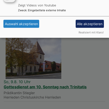
zugute.
Zeigt Videos von Youtube
Zweck
:
Eingebettete externe Inhalte
Auswahl akzeptieren
Alle akzeptieren
Nächste Veranstaltungen
Realisiert mit Klaro!
So, 9.8. 10 Uhr
Gottesdienst am 10. Sonntag nach Trinitatis
Prädikantin Stiegler
Herrieden
Christuskirche Herrieden