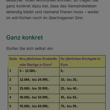
Besucher*innen wohlfühlen können. So tragen Sie
ganz konkret dazu bei, dass das Gemeindeleben
lebendig bleibt und niemand frieren muss – weder
im wörtlichen noch im übertragenen Sinn.
Ganz konkret
Stufen Sie sich selbst ein:
Stufe
Ihre jährlichen Einkünfte
Ihr jährliches Kirchgeld in
oder Bezüge in Euro*
Euro
1
0 – 12.084,-
0,-
2
12.084,- bis 24.999,-
10,- bis 20,-
3
25.000,- bis 39.999,-
25,- bis 40,-
4
40.000,- bis 54.999,-
45,- bis 65,-
5
55.000,- bis 69.999,-
70,- bis 95,-