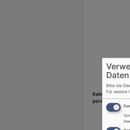
Verwe
Daten
Bitte die Di
Für weitere 
Kategorien und 
personenbezog
Fun
Spe
Zwe
Con