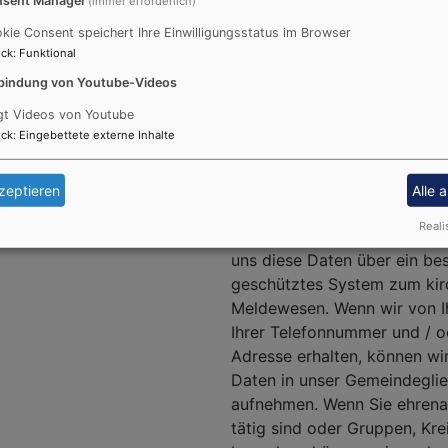
(immer erforderlich)
Auszugsdatum, Familienstan
kie Consent speichert Ihre Einwilligungsstatus im Browser
Ort und Staat der Eheschlie
ck
:
Funktional
Begründung der Lebenspartn
bindung von Youtube-Videos
der minderjährigen Kinder, 
und bedingte Sperrvermerke
gt Videos von Youtube
ck
:
Eingebettete externe Inhalte
Verstorbenen Sterbedatum u
werden Daten von Kirchenmi
Familienangehörigen übermitt
zeptieren
Alle 
Angehörigen dieser Übermitt
Reali
widersprochen haben. Die E
uns diese Daten über ein be
geschütztes System zum kir
Meldewesen. Wenn wir von 
Ihrer Telefonnummer und / od
Adresse erhalten, können wi
Daten in unser Gemeindeglie
aufnehmen. Wenn Sie ehrena
tätig sind oder Gruppen, Kre