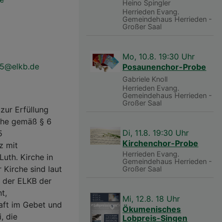
Heino Spingler
Herrieden
Evang.
Gemeindehaus Herrieden -
Großer Saal
Mo, 10.8. 19:30 Uhr
d5@elkb.de
Posaunenchor-Probe
Gabriele Knoll
Herrieden
Evang.
Gemeindehaus Herrieden -
Großer Saal
zur Erfüllung
rche gemäß § 6
Di, 11.8. 19:30 Uhr
5
Kirchenchor-Probe
z mit
Herrieden
Evang.
uth. Kirche in
Gemeindehaus Herrieden -
 Kirche sind laut
Großer Saal
g der ELKB der
t,
Mi, 12.8. 18 Uhr
aft im Gebet und
Ökumenisches
, die
Lobpreis-Singen