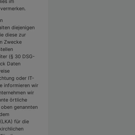
ies im
 vermerken.
en
alten diejenigen
ie diese zur
en Zwecke
tellen
iter (§ 30 DSG-
ck Daten
weise
chtung oder IT-
e informieren wir
Unternehmen wir
nte örtliche
r oben genannten
 dem
(LKA) für die
kirchlichen