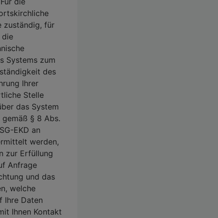
Für die
rtskirchliche
e zuständig, für
 die
hnische
es Systems zum
ständigkeit des
hrung Ihrer
liche Stelle
über das System
 gemäß § 8 Abs.
 DSG-EKD an
ermittelt werden,
n zur Erfüllung
uf Anfrage
ichtung und das
en, welche
uf Ihre Daten
mit Ihnen Kontakt