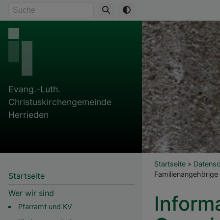
Direkt
Suche
zum
Inhalt
Evang.-Luth.
Christuskirchengemeinde
Herrieden
Breadcr
Startseite
Datensc
Familienangehörige
Startseite
Wer wir sind
Inform
Pfarramt und KV