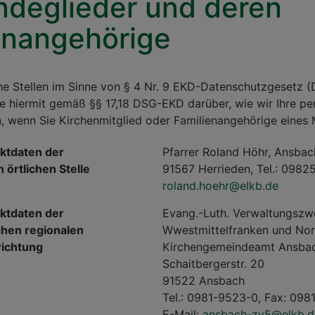
deglieder und deren
enangehörige
che Stellen im Sinne von § 4 Nr. 9 EKD-Datenschutzgesetz 
Sie hiermit gemäß §§ 17,18 DSG-EKD darüber, wie wir Ihre 
, wenn Sie Kirchenmitglied oder Familienangehörige eines M
ktdaten der
Pfarrer Roland Höhr, Ansbac
 örtlichen Stelle
91567 Herrieden, Tel.: 0982
roland.hoehr@elkb.de
ktdaten der
Evang.-Luth. Verwaltungsz
chen regionalen
Wwestmittelfranken und No
richtung
Kirchengemeindeamt Ansba
Schaitbergerstr. 20
91522 Ansbach
Tel.: 0981-9523-0, Fax: 09
E-Mail:
ansbach-zv5@elkb.d