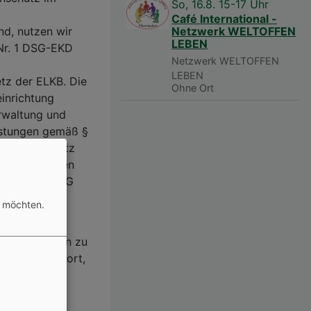
So, 16.8. 15-17 Uhr
Café International -
nd, nutzen wir
Netzwerk WELTOFFEN
LEBEN
Nr. 1 DSG-EKD
Netzwerk WELTOFFEN
LEBEN
tz der ELKB. Die
Ohne Ort
inrichtung
erwaltung und
istungen gemäß §
eistungsgesetz
tet Ihre Daten
en aus dem VDG
n möchten.
ldebehörden
setz Angaben zu
datum und -ort,
hlecht,
hörigkeit zur
- und