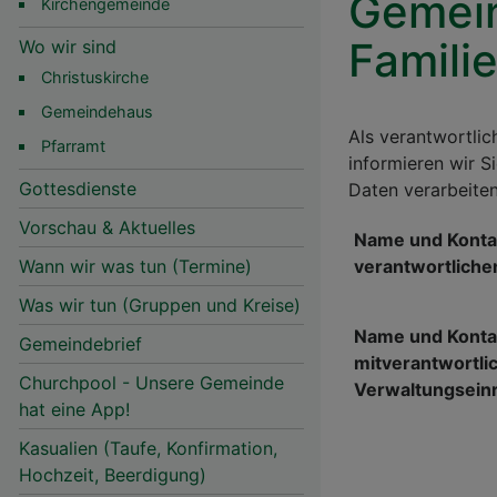
Gemein
Kirchengemeinde
Famili
Wo wir sind
Christuskirche
Gemeindehaus
Als verantwortli
Pfarramt
informieren wir 
Gottesdienste
Daten verarbeiten
Vorschau & Aktuelles
Name und Konta
Wann wir was tun (Termine)
verantwortlichen
Hauptnavigation
Was wir tun (Gruppen und Kreise)
Name und Konta
Gemeindebrief
mitverantwortli
Churchpool - Unsere Gemeinde
Verwaltungsein
hat eine App!
Kasualien (Taufe, Konfirmation,
Hochzeit, Beerdigung)