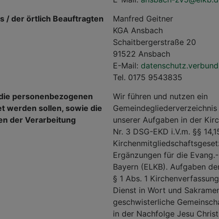
 / der örtlich Beauftragten
Manfred Geitner
KGA Ansbach
Schaitbergerstraße 20
91522 Ansbach
E-Mail:
datenschutz.verbun
Tel. 0175 9543835
e die personenbezogenen
Wir führen und nutzen ein
t werden sollen, sowie die
Gemeindegliederverzeichnis 
en der Verarbeitung
unserer Aufgaben in der Ki
Nr. 3 DSG-EKD i.V.m. §§ 14,1
Kirchenmitgliedschaftsgeset
Ergänzungen für die Evang.-L
Bayern (ELKB). Aufgaben der
§ 1 Abs. 1 Kirchenverfassun
Dienst in Wort und Sakramen
geschwisterliche Gemeinsch
in der Nachfolge Jesu Christi