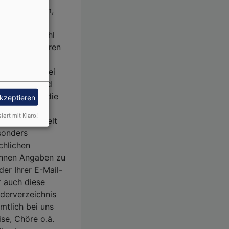
d, ggf. Datum,
ßung oder
erschaft, Zahl
Auskunftssperren
 sowie bei
nd -ort. Dabei
tgliedern und
elt, soweit die
akzeptieren
lung nicht
siert mit Klaro!
LKB übermittelt
sonders
chlichen
Ihnen Angaben zu
er Ihrer E-Mail-
r auch diese
derverzeichnis
mtlich bei uns
ise, Chöre o.ä.