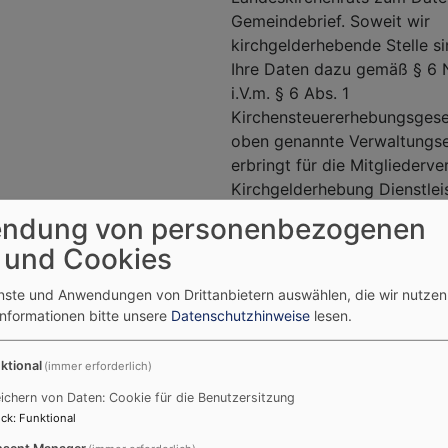
Gemeindebrief. Soweit wir
kirchgelderhebende Stelle si
Ihre Daten dazu gemäß § 6 
i.V.m. § 6 Abs. 1
Kirchensteuererhebungsgese
oben genannte Verwaltungse
erbringt für die Mitgliederv
Kirchgelderhebung Dienstle
3 Abs. 2 Verwaltungsdienstl
ndung von personenbezogenen
der ELKB (VDG). Sie verarbei
 und Cookies
zur Erfüllung Ihrer Aufgab
gemäß § 6 Nr. 3 DSG-EKD.
enste und Anwendungen von Drittanbietern auswählen, die wir nutze
Informationen bitte unsere
Datenschutzhinweise
lesen.
Herkunft der
Die ELKB erhält von den Me
enen Daten
gemäß § 42 Bundesmeldege
ktional
(immer erforderlich)
Namen, Doktorgrad, Geburts
gesetzlichem Vertreter, Gesc
ichern von Daten: Cookie für die Benutzersitzung
Staatsangehörigkeiten, Zuge
ck
:
Funktional
Kirche, Anschriften, Einzugs
sent Manager