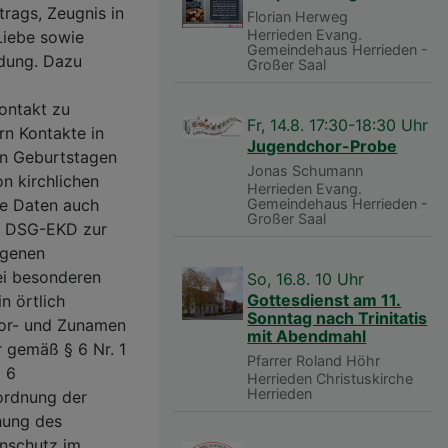
trags, Zeugnis in
Florian Herweg
Herrieden
Evang.
 Liebe sowie
Gemeindehaus Herrieden -
ldung. Dazu
Großer Saal
ontakt zu
Fr, 14.8. 17:30-18:30 Uhr
rn Kontakte in
Jugendchor-Probe
von Geburtstagen
Jonas Schumann
n kirchlichen
Herrieden
Evang.
re Daten auch
Gemeindehaus Herrieden -
Großer Saal
 b DSG-EKD zur
ogenen
ei besonderen
So, 16.8. 10 Uhr
Gottesdienst am 11.
in örtlich
Sonntag nach Trinitatis
Vor- und Zunamen
mit Abendmahl
r gemäß § 6 Nr. 1
Pfarrer Roland Höhr
§ 6
Herrieden
Christuskirche
Herrieden
ordnung der
hung des
nschutz im