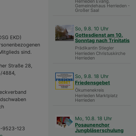
Herrieden
Evang.
Gemeindehaus Herrieden -
Großer Saal
So, 9.8. 10 Uhr
Gottesdienst am 10.
(DSG EKD)
Sonntag nach Trinitatis
personenbezogenen
Prädikantin Stiegler
itglieds sind.
Herrieden
Christuskirche
Herrieden
her Straße 28,
5/4884,
So, 9.8. 18 Uhr
Friedensgebet
Ökumenekreis
weckverband
Herrieden
Marktplatz
rdschwaben
Herrieden
ch
Mo, 10.8. 18 Uhr
Posaunenchor
81-9523-123
Jungbläserschulung
e