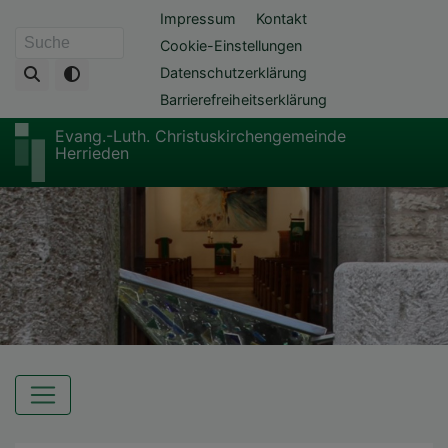
Direkt
Fußbereichsmenü
Impressum
Kontakt
zum
Cookie-Einstellungen
Suche
Inhalt
Datenschutzerklärung
Barrierefreiheitserklärung
Evang.-Luth. Christuskirchengemeinde
Herrieden
Hauptnavigation