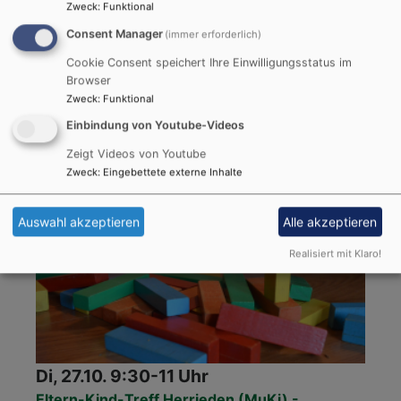
Zweck
:
Funktional
Do, 22.10. 9:30-11 Uhr
Consent Manager
(immer erforderlich)
Eltern-Kind-Treff Herrieden (MuKi) -
Donnerstasgruppe
Cookie Consent speichert Ihre Einwilligungsstatus im
Soziales, emotionales und kognitives Lernen für Eltern und Kinder
Browser
Kathrin Bayer, Lisa Schachner und Christina Elert
Zweck
:
Funktional
Herrieden
Evang. Gemeindehaus Herrieden - Muki-Raum
Einbindung von Youtube-Videos
Zeigt Videos von Youtube
Zweck
:
Eingebettete externe Inhalte
Auswahl akzeptieren
Alle akzeptieren
Realisiert mit Klaro!
Di, 27.10. 9:30-11 Uhr
Eltern-Kind-Treff Herrieden (MuKi) -