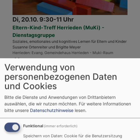
Di, 20.10. 9:30-11 Uhr
Eltern-Kind-Treff Herrieden (MuKi) -
Dienstagsgruppe
Soziales, emotionales und kognitives Lernen für Eltern und Kinder
Susanne Ortenreiter und Brigitte Meyer
Herrieden
Evang. Gemeindehaus Herrieden - Muki-Raum
Verwendung von
personenbezogenen Daten
und Cookies
Bitte die Dienste und Anwendungen von Drittanbietern
auswählen, die wir nutzen möchten.
Für weitere Informationen
bitte unsere
Datenschutzhinweise
lesen.
Funktional
(immer erforderlich)
Speichern von Daten: Cookie für die Benutzersitzung