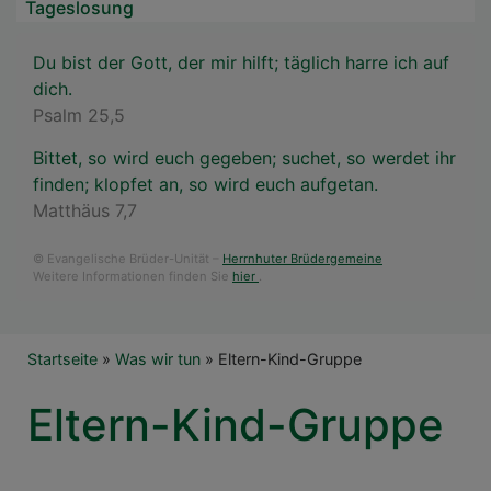
Tageslosung
Du bist der Gott, der mir hilft; täglich harre ich auf
dich.
Psalm 25,5
Bittet, so wird euch gegeben; suchet, so werdet ihr
finden; klopfet an, so wird euch aufgetan.
Matthäus 7,7
© Evangelische Brüder-Unität –
Herrnhuter Brüdergemeine
Weitere Informationen finden Sie
hier
.
Breadcrumb
Startseite
Was wir tun
Eltern-Kind-Gruppe
Eltern-Kind-Gruppe