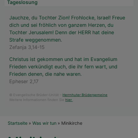
Tageslosung
Jauchze, du Tochter Zion! Frohlocke, Israel! Freue
dich und sei fröhlich von ganzem Herzen, du
Tochter Jerusalem! Denn der HERR hat deine
Strafe weggenommen.
Zefanja 3,14-15
Christus ist gekommen und hat im Evangelium
Frieden verkündigt euch, die ihr fern wart, und
Frieden denen, die nahe waren.
Epheser 2,17
© Evangelische Brüder-Unität –
Herrnhuter Brüdergemeine
Weitere Informationen finden Sie
hier
.
Breadcrumb
Startseite
Was wir tun
Minikirche