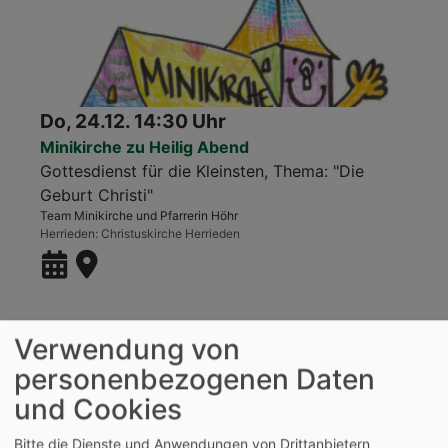
Do, 24.12. 14:30 Uhr
Minikirche zu Heilig Abend
Gottesdienst für die Kleinsten, Thema: "Die
Geburt Christi"
Team Minikirche und Pfarrerin Höhr
Herrieden
Christuskirche Herrieden
Verwendung von
personenbezogenen Daten
und Cookies
Bitte die Dienste und Anwendungen von Drittanbietern