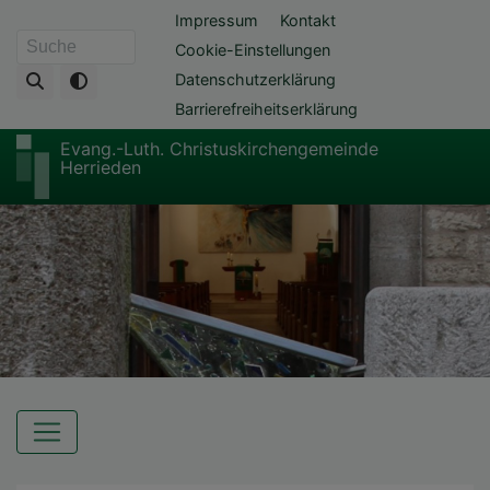
Direkt
Fußbereichsmenü
Impressum
Kontakt
zum
Cookie-Einstellungen
Suche
Inhalt
Datenschutzerklärung
Barrierefreiheitserklärung
Evang.-Luth. Christuskirchengemeinde
Herrieden
Hauptnavigation