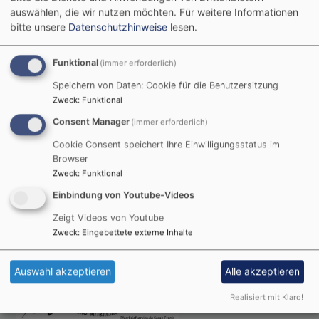
auswählen, die wir nutzen möchten.
Für weitere Informationen
bitte unsere
Datenschutzhinweise
lesen.
Fr, 24.12. 14:30 Uhr
Funktional
(immer erforderlich)
Minikirche zu Heilig Abend
Speichern von Daten: Cookie für die Benutzersitzung
Gottesdienst für die Kleinsten, Thema: "Die
Zweck
:
Funktional
Geburt Christi"
Consent Manager
(immer erforderlich)
Team Minikirche und Pfarrerin Höhr
Herrieden
Christuskirche Herrieden
Cookie Consent speichert Ihre Einwilligungsstatus im
Browser
Zweck
:
Funktional
Einbindung von Youtube-Videos
Zeigt Videos von Youtube
Zweck
:
Eingebettete externe Inhalte
Nächste Veranstaltungen
Auswahl akzeptieren
Alle akzeptieren
Realisiert mit Klaro!